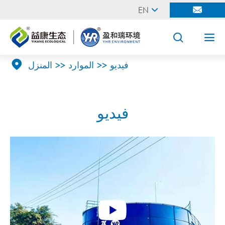
EN





فيديو
الموارد
المنزل
فيديو
