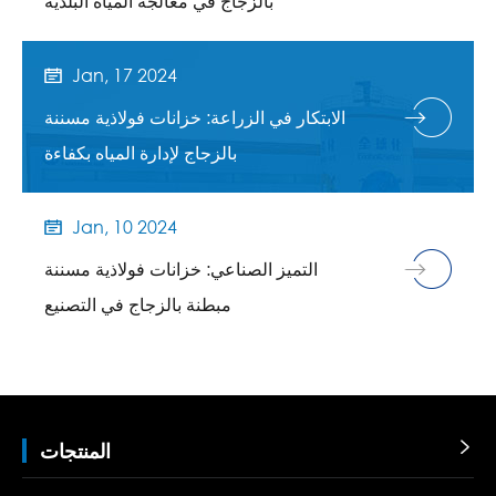
بالزجاج في معالجة المياه البلدية
Jan, 17 2024

الابتكار في الزراعة: خزانات فولاذية مسننة
بالزجاج لإدارة المياه بكفاءة
Jan, 10 2024

التميز الصناعي: خزانات فولاذية مسننة
مبطنة بالزجاج في التصنيع

المنتجات